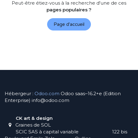
Peut-être étiez-vous à la recherche d'une de ces
pages populaires ?
Page d'accueil
Hébergeur :
Odoo.com
Odoo saas~16.2+e (Edition
Enterprise) info@odoo.com
CK art & design
Graines de SOL
SCIC SAS à capital variable
​
122 bis