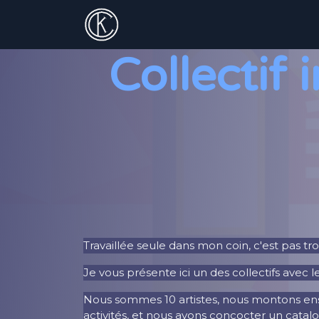
Accueil
Prestatio
Collectif 
Travaillée seule dans mon coin, c'est pas tro
Je vous présente ici un des collectifs avec les
Nous sommes 10 artistes, nous montons ens
activités, et nous avons concocter un catalog