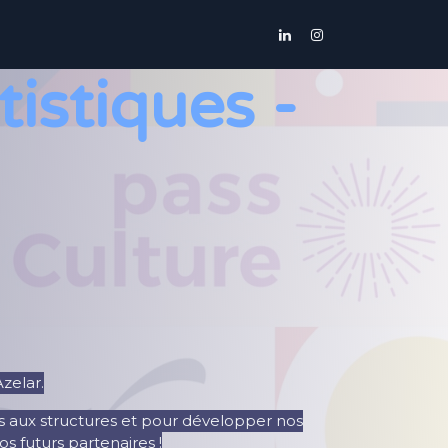
s
Contactons-nous
Boutique
tistiques -
Azelar.
s aux structures et pour développer nos
os futurs partenaires !