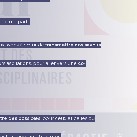
 de ma part !
us avons à cœur de
transmettre nos savoirs
eurs aspirations, pour aller vers une
co-
ctre des possibles
, pour ceux et celles qui
ruction
avec les structures
.