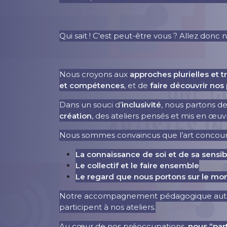
Qui sait ! C'est peut-être vous ? Allez don
Nous croyons aux
approches plurielles et t
et compétences
, et de
faire découvrir nos
Dans un souci d’
inclusivité
, nous partons des
création
, des ateliers pensés et mis en œuv
Nous sommes convaincus que l’art concourt à
La connaissance de soi et de sa sensibi
Le
collectif et le faire ensemble
Le regard que nous portons sur le m
Notre accompagnement pédagogique autour 
participent à nos ateliers.
Au cœur de nos préoccupations,
nous “par