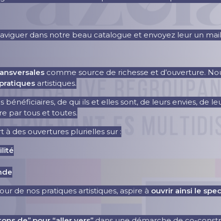
c naviguer dans notre beau catalogue et envoyez leur un mail
ransversales
comme source de richesse et d’ouverture. No
 pratiques
artistiques.
 bénéficiaires, de qui ils et elles sont, de leurs envies, de l
re par tous et toutes.
 des ouvertures plurielles sur :
lité
onde
de nos pratiques artistiques, aspire à
ouvrir ainsi le spe
tons de” pour “aller vers”
dans une démarche de co-const