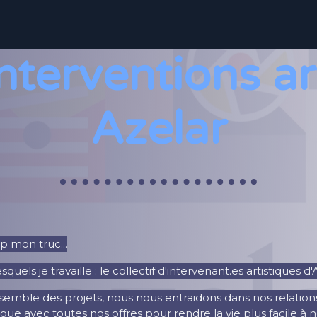
ns
Ateliers&projets participatifs
Scénographies
Arts visuel
interventions ar
Azelar
p mon truc...
quels je travaille : le collectif d'intervenant.es artistiques d'
emble des projets, nous nous entraidons dans nos relation
ue avec toutes nos offres pour rendre la vie plus facile à n