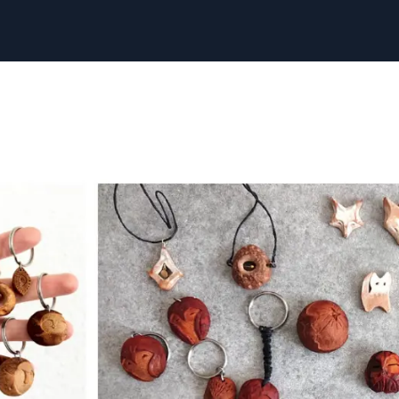
ns
Ateliers&projets participatifs
Scénographies
Arts visuel