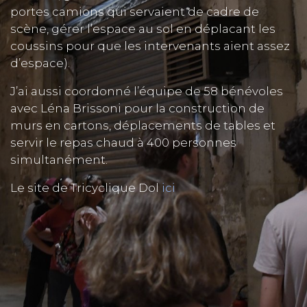
portes camions qui servaient de cadre de
scène, gérer l’espace au sol en déplacant les
coussins pour que les intervenants aient assez
d’espace).
J’ai aussi coordonné l’équipe de 58 bénévoles
avec Léna Brissoni pour la construction de
murs en cartons, déplacements de tables et
servir le repas chaud à 400 personnes
simultanément.
Le site de Tricyclique Dol
ici