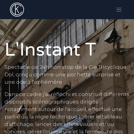
L'Instant T
Spectacle de 24h non stop de la Cie Tricyclique
Dol, conçu comme une pochette surprise et
une ode à l'éphémère.
Dans ce cadre j’ai réfléchi et construit différents
dispositifs scénographiques dirigés
notamment autour de l'accueil, effectué une
partie de la régie technique (gérer le tableau
d’affichage, lancer des effets visuels et/ ou
sonores, gérer l’ouverture et la fermeture des